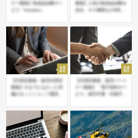
ナー募集】助成金診断サー
募集】人気の助成金診断を
ビス『moraeru』
含め、６０種類ものWEB
系サービスをまとめて取り
扱い可能な ＪＤネットパ
ートナー募集
【代理店募集・販売代理店
【代理店募集・販売パート
募集】今までになかった究
ナー募集】「電子契約サー
極のネットショップ運営。
ビス」捺印不要・印刷不
2021年に始めるならこ
要・郵送不要・収入印紙不
れ！
要の導入必須商材