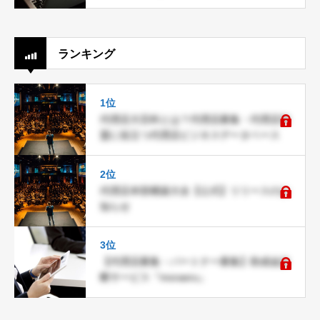
ランキング
1位
代理店大百科とは？代理店募集・代理店加
盟に役立つ代理店ビジネスデータベース
2位
代理店本部構築大全【公式】リリースのお
知らせ
3位
【代理店募集・パートナー募集】助成金診
断サービス『moraeru』