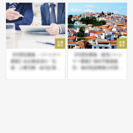
【代理店募集・パートナー
【代理店募集・販売パート
募集】全企業必須の「社
ナー募集】海外不動産販
保・人事労務・給与計算総
売・海外投資事業の代理店
合代行サービス」現在首都
募集
圏シェア拡大中！