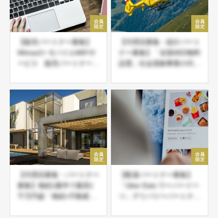
【販売パートナー募集】
【代理店募集・紹介パート
Wimax2+ モバイルWiFiサ
ナー募集】「全国AED無料
ービス 販売パートナー募
設置」社会貢献事業の代理
集
店・紹介パートナー募集
【代理店募集・パートナー
【配達パートナー募集】
募集】相続1案件で最高1
「Uber Eats ウーバーイー
千万円超「相続×不動産相
ツ」デリバリーパートナー
続サービス」起業副業・新
登録募集中
規事業 エリア先着限定