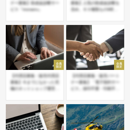
ナー募集】助成金診断サー
募集】人気の助成金診断を
ビス『moraeru』
含め、６０種類ものWEB
系サービスをまとめて取り
扱い可能な ＪＤネットパ
ートナー募集
【代理店募集・販売代理店
【代理店募集・販売パート
募集】今までになかった究
ナー募集】「電子契約サー
極のネットショップ運営。
ビス」捺印不要・印刷不
2021年に始めるならこ
要・郵送不要・収入印紙不
れ！
要の導入必須商材