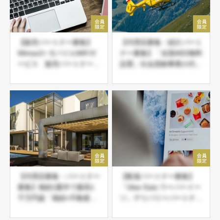
【販売パートナー募集】
【代理店募集・紹介パート
Wimax2+ モバイルWiFiサ
ナー募集】「全国AED無料
ービス 販売パートナー募
設置」社会貢献事業の代理
集
店・紹介パートナー募集
【代理店募集・パートナー
【配達パートナー募集】
募集】相続1案件で最高1
「Uber Eats ウーバーイー
千万円超「相続×不動産相
ツ」デリバリーパートナー
続サービス」起業副業・新
登録募集中
規事業 エリア先着限定