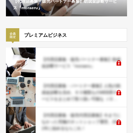
【代理店募集・パートナー募集】人気の助成金診断を含
め、６０種類ものWEB系サービスをまとめて取り扱い可
能な ＪＤネットパートナー募集
プレミアムビジネス
【代理店募集・販売パートナー募集】助成
金診断サービス『moraeru』
【代理店募集・パートナー募集】人気の助
成金診断を含め、６０種類ものWEB系サ
ービスをまとめて取り扱い可能な ＪＤネ
ットパートナー募集
【代理店募集・販売代理店募集】今までに
なかった究極のネットショップ運営。202
1年に始めるならこれ！