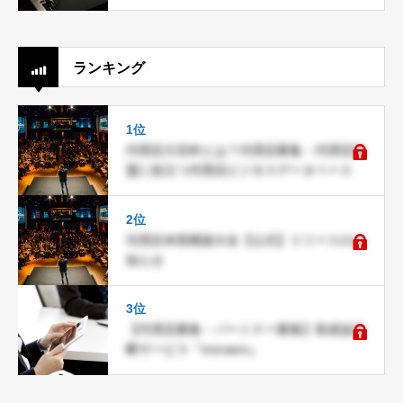
ランキング
1位
代理店大百科とは？代理店募集・代理店加
盟に役立つ代理店ビジネスデータベース
2位
代理店本部構築大全【公式】リリースのお
知らせ
3位
【代理店募集・パートナー募集】助成金診
断サービス『moraeru』