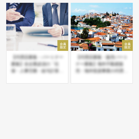
【代理店募集・パートナー
【代理店募集・販売パート
募集】全企業必須の「社
ナー募集】海外不動産販
保・人事労務・給与計算総
売・海外投資事業の代理店
合代行サービス」現在首都
募集
圏シェア拡大中！