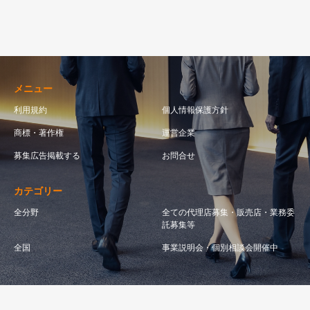
メニュー
利用規約
個人情報保護方針
商標・著作権
運営企業
募集広告掲載する
お問合せ
カテゴリー
全分野
全ての代理店募集・販売店・業務委
託募集等
全国
事業説明会・個別相談会開催中