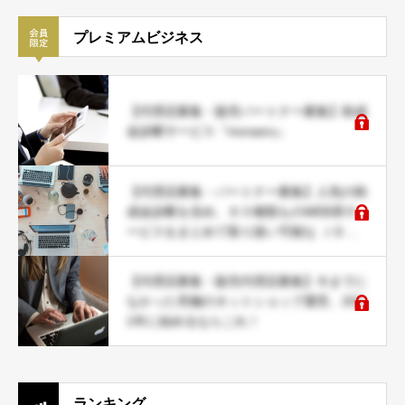
プレミアムビジネス
【代理店募集・販売パートナー募集】助成
金診断サービス『moraeru』
【代理店募集・パートナー募集】人気の助
成金診断を含め、６０種類ものWEB系サ
ービスをまとめて取り扱い可能な ＪＤネ
ットパートナー募集
【代理店募集・販売代理店募集】今までに
なかった究極のネットショップ運営。202
1年に始めるならこれ！
ランキング