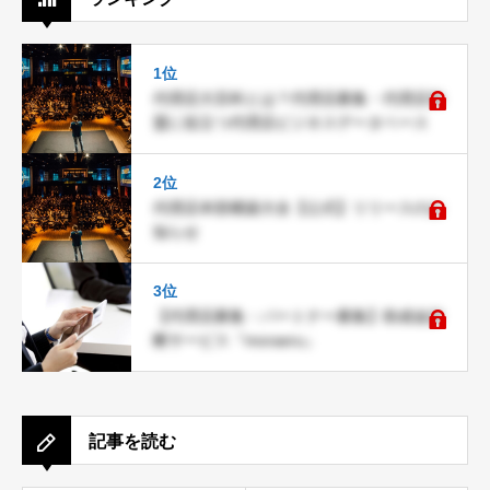
1位
代理店大百科とは？代理店募集・代理店加
盟に役立つ代理店ビジネスデータベース
2位
代理店本部構築大全【公式】リリースのお
知らせ
3位
【代理店募集・パートナー募集】助成金診
断サービス『moraeru』
記事を読む