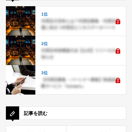
1位
代理店大百科とは？代理店募集・代理店加
盟に役立つ代理店ビジネスデータベース
2位
代理店本部構築大全【公式】リリースのお
知らせ
3位
【代理店募集・パートナー募集】助成金診
断サービス『moraeru』
記事を読む