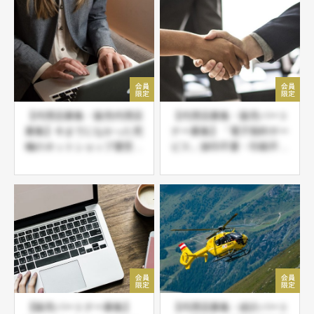
ートナー募集
【代理店募集・販売代理店
【代理店募集・販売パート
募集】今までになかった究
ナー募集】「電子契約サー
極のネットショップ運営。
ビス」捺印不要・印刷不
2021年に始めるならこ
要・郵送不要・収入印紙不
れ！
要の導入必須商材
【販売パートナー募集】
【代理店募集・紹介パート