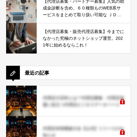
【代理店募集・パートナー募集】人気の助
成金診断を含め、６０種類ものWEB系サ
ービスをまとめて取り扱い可能な ＪＤネ
ットパートナー募集
【代理店募集・販売代理店募集】今までに
なかった究極のネットショップ運営。202
1年に始めるならこれ！
最近の記事
代理店大百科とは？代理店募集・代理店加
盟に役立つ代理店ビジネスデータベース
代理店本部構築大全【公式】リリースのお
知らせ