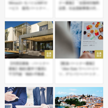
Wimax2+ モバイルWiFiサ
ナー募集】「全国AED無料
ービス 販売パートナー募
設置」社会貢献事業の代理
集
店・紹介パートナー募集
【代理店募集・パートナー
【配達パートナー募集】
募集】相続1案件で最高1
「Uber Eats ウーバーイー
千万円超「相続×不動産相
ツ」デリバリーパートナー
続サービス」起業副業・新
登録募集中
規事業 エリア先着限定