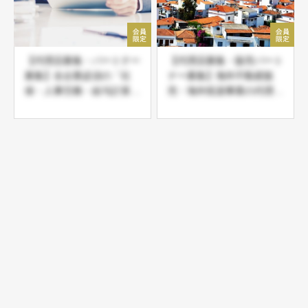
【代理店募集・パートナー
【代理店募集・販売パート
募集】全企業必須の「社
ナー募集】海外不動産販
保・人事労務・給与計算総
売・海外投資事業の代理店
合代行サービス」現在首都
募集
圏シェア拡大中！