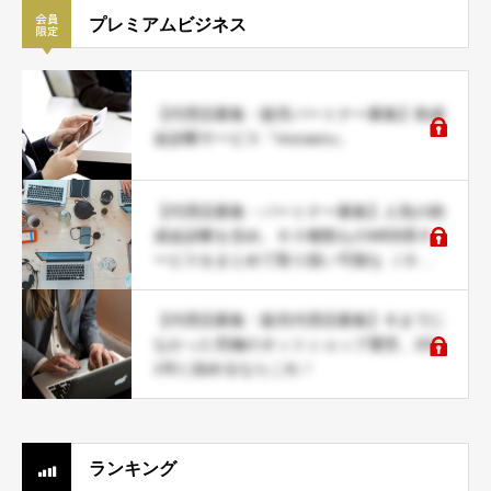
プレミアムビジネス
【代理店募集・販売パートナー募集】助成
金診断サービス『moraeru』
【代理店募集・パートナー募集】人気の助
成金診断を含め、６０種類ものWEB系サ
ービスをまとめて取り扱い可能な ＪＤネ
ットパートナー募集
【代理店募集・販売代理店募集】今までに
なかった究極のネットショップ運営。202
1年に始めるならこれ！
ランキング