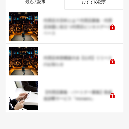
最近の記事
おすすめ記事
代理店大百科とは？代理店募集・代理
店加盟に役立つ代理店ビジネスデータ
ベース
代理店本部構築大全【公式】リリース
のお知らせ
【代理店募集・パートナー募集】助成
金診断サービス『moraeru』