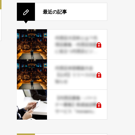
最近の記事
代理店大百科とは？代
理店募集・代理店加盟
に役立つ代理店ビジネ
スデータベース
代理店本部構築大全
【公式】リリースのお
知らせ
【代理店募集・パート
ナー募集】助成金診断
サービス『moraeru』