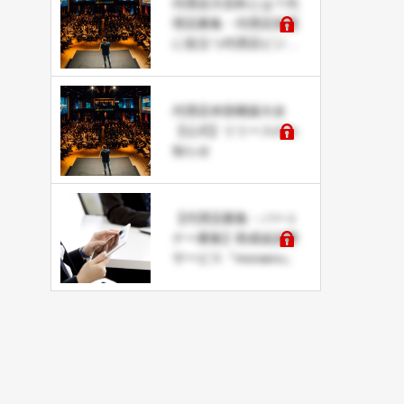
代理店大百科とは？代
理店募集・代理店加盟
に役立つ代理店ビジネ
スデータベース
代理店本部構築大全
【公式】リリースのお
知らせ
【代理店募集・パート
ナー募集】助成金診断
サービス『moraeru』