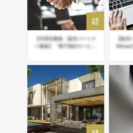
【代理店募集・販売パートナ
【販売
ー募集】「電子契約サービ
Wimax
ス」捺印不要・印刷不要・郵
ビス 
送不要・収入印紙不要の導入
必須商材