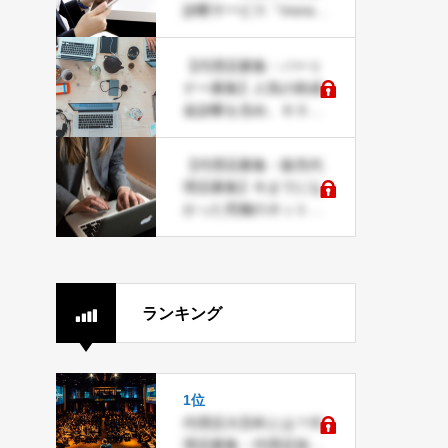
診断サービス『moraer
u』
【代理店募集・パート
ナー募集】人気の助成
金診断を含め、６０種
類ものWEB系サービス
をまとめて取り扱い可
【代理店募集・販売代
能な ＪＤネットパート
理店募集】今までにな
ナー募集
かった究極のネットシ
ョップ運営。2021年に
始めるならこれ！
ランキング
1位
代理店大百科とは？代
理店募集・代理店加盟