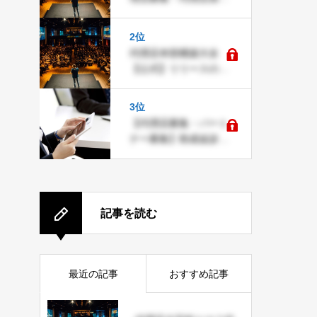
に役立つ代理店ビジネ
スデータベース
2位
代理店本部構築大全
【公式】リリースのお
知らせ
3位
【代理店募集・パート
ナー募集】助成金診断
サービス『moraeru』
記事を読む
最近の記事
おすすめ記事