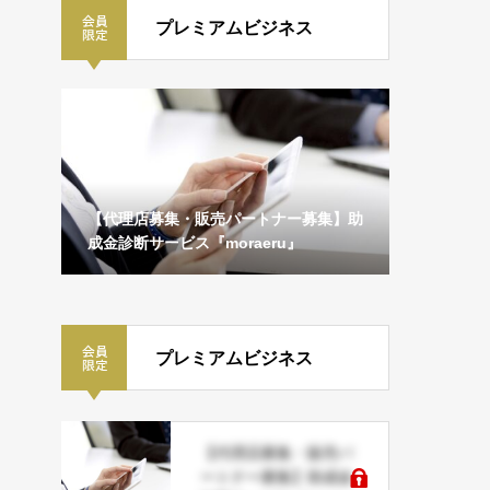
プレミアムビジネス
今まで
【代理店募集・販売パートナー募集】助
【代理店
運営。
成金診断サービス『moraeru』
助成金診断
系サービ
ＪＤネッ
プレミアムビジネス
【代理店募集・販売パ
ートナー募集】助成金