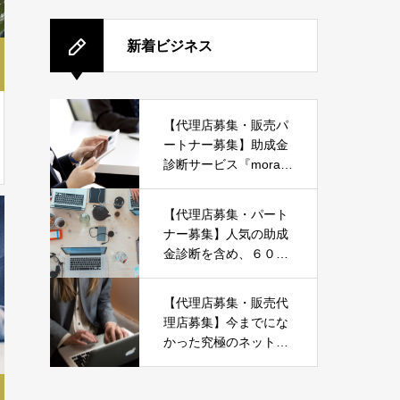
新着ビジネス
【代理店募集・販売パ
ートナー募集】助成金
診断サービス『moraer
u』
【代理店募集・パート
ナー募集】人気の助成
金診断を含め、６０種
類ものWEB系サービス
をまとめて取り扱い可
【代理店募集・販売代
能な ＪＤネットパート
理店募集】今までにな
ナー募集
かった究極のネットシ
ョップ運営。2021年に
始めるならこれ！