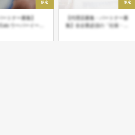
パートナー募集】
【代理店募集・パートナー募
 Eats ウーバーイー
集】全企業必須の「社保・人
リバリーパートナー登
事労務・給与計算総合代行サ
中
ービス」現在首都圏シェア拡
大中！