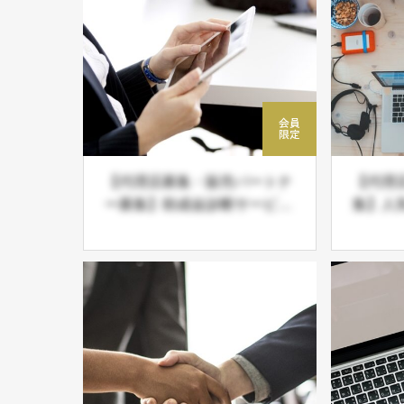
【代理店募集・販売パートナ
【代理
ー募集】助成金診断サービス
集】人
『moraeru』
め、６
ービス
能な 
募集