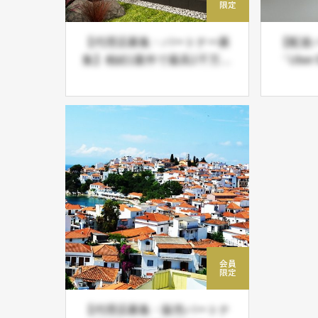
【代理店募集・パートナー募
【配達
集】相続1案件で最高1千万円
「Uber
超「相続×不動産相続サービ
ツ」デ
ス」起業副業・新規事業 エ
録募集
リア先着限定
【代理店募集・販売パートナ