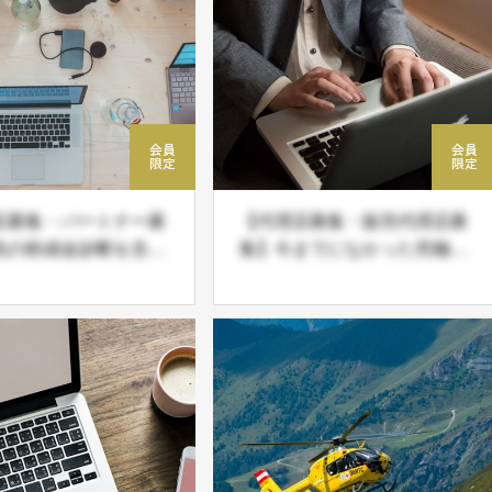
店募集・パートナー募
【代理店募集・販売代理店募
気の助成金診断を含
集】今までになかった究極の
０種類ものWEB系サ
ネットショップ運営。2021
をまとめて取り扱い可
年に始めるならこれ！
ＪＤネットパートナー