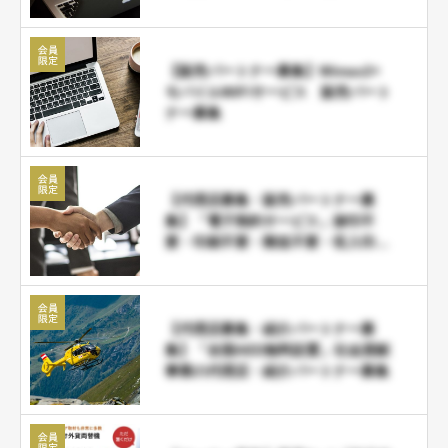
【販売パートナー募集】Wimax2+
モバイルWiFiサービス 販売パート
ナー募集
【代理店募集・販売パートナー募
集】「電子契約サービス」捺印不
要・印刷不要・郵送不要・収入印紙
不要の導入必須商材
【代理店募集・紹介パートナー募
集】「全国AED無料設置」社会貢献
事業の代理店・紹介パートナー募集