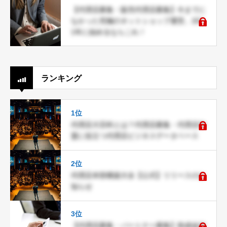
【代理店募集・販売代理店募集】今までに
なかった究極のネットショップ運営。202
1年に始めるならこれ！
ランキング
1位
代理店大百科とは？代理店募集・代理店加
盟に役立つ代理店ビジネスデータベース
2位
代理店本部構築大全【公式】リリースのお
知らせ
3位
【代理店募集・パートナー募集】助成金診