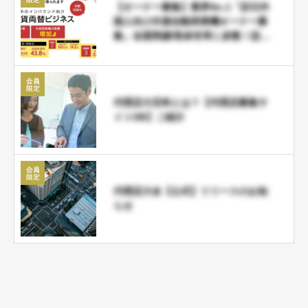
【オーナー募集】業界No.1「訪日外
国人向け外貨自動両替機オーナー募
集」全国実績/取材非常に多数！設置
後は報告・入金を待つだけで継続収
益ＯＫ！
代理店大百科とは？【代理店募集サ
イトDB】ご紹介
代理店大全【公式】リリースのお知
らせ