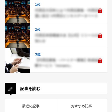
1位
代理店大百科とは？代理店募集・代理店加
盟に役立つ代理店ビジネスデータベース
2位
代理店本部構築大全【公式】リリースのお
知らせ
3位
【代理店募集・パートナー募集】助成金診
断サービス『moraeru』
記事を読む
最近の記事
おすすめ記事