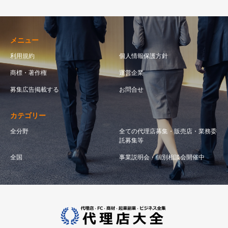
メニュー
利用規約
個人情報保護方針
商標・著作権
運営企業
募集広告掲載する
お問合せ
カテゴリー
全分野
全ての代理店募集・販売店・業務委
託募集等
全国
事業説明会・個別相談会開催中