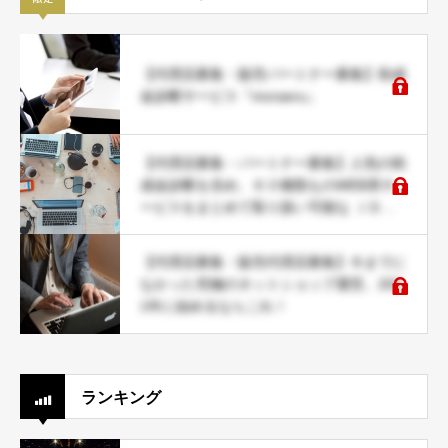
【代理店募集・販売パートナー募集】助成
金診断サービス『moraeru』
【代理店募集・パートナー募集】人気の助
成金診断を含め、６０種類ものWEB系サ
ービスをまとめて取り扱い可能な ＪＤネ
ットパートナー募集
【代理店募集・販売代理店募集】今までに
なかった究極のネットショップ運営。202
1年に始めるならこれ！
ランキング