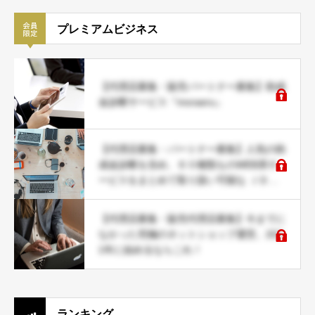
プレミアムビジネス
【代理店募集・販売パートナー募集】助成
金診断サービス『moraeru』
【代理店募集・パートナー募集】人気の助
成金診断を含め、６０種類ものWEB系サ
ービスをまとめて取り扱い可能な ＪＤネ
ットパートナー募集
【代理店募集・販売代理店募集】今までに
なかった究極のネットショップ運営。202
1年に始めるならこれ！
ランキング