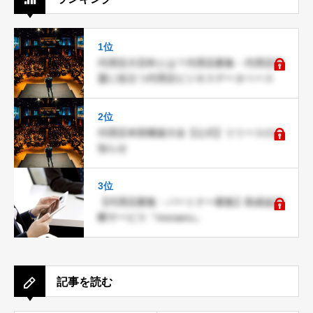
1位
代理店大百科とは？代理店募集・代理店加
盟に役立つ代理店ビジネスデータベース
2位
代理店本部構築大全【公式】リリースのお
知らせ
3位
【代理店募集・パートナー募集】助成金診
断サービス『moraeru』
記事を読む