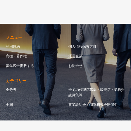
メニュー
利用規約
個人情報保護方針
商標・著作権
運営企業
募集広告掲載する
お問合せ
カテゴリー
全分野
全ての代理店募集・販売店・業務委
託募集等
全国
事業説明会・個別相談会開催中