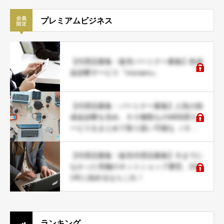
プレミアムビジネス
【代理店募集・販売パートナー募集】助成
金診断サービス『moraeru』
【代理店募集・パートナー募集】人気の助
成金診断を含め、６０種類ものWEB系サ
ービスをまとめて取り扱い可能な ＪＤネ
ットパートナー募集
【代理店募集・販売代理店募集】今までに
なかった究極のネットショップ運営。202
1年に始めるならこれ！
ランキング