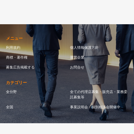
メニュー
利用規約
個人情報保護方針
商標・著作権
運営企業
募集広告掲載する
お問合せ
カテゴリー
全分野
全ての代理店募集・販売店・業務委
託募集等
全国
事業説明会・個別相談会開催中