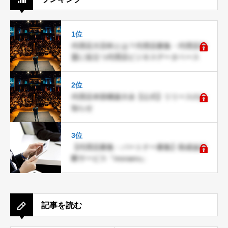
1位
代理店大百科とは？代理店募集・代理店加
盟に役立つ代理店ビジネスデータベース
2位
代理店本部構築大全【公式】リリースのお
知らせ
3位
【代理店募集・パートナー募集】助成金診
断サービス『moraeru』
記事を読む